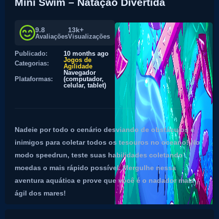
Mini Swim – Natação Divertida
9.8
13k+
Avaliações
Visualizações
Publicado:
10 months ago
Jogos de
Categorias:
Agilidade
Navegador
Plataformas:
(computador,
celular, tablet)
Nadeie por todo o cenário desviando de obstáculos e
inimigos para coletar todos os tesouros no oceano! No
modo speedrun, teste suas habilidades coletando
moedas o mais rápido possível. Mergulhe nessa
aventura aquática e prove que você é o nadador mais
ágil dos mares!