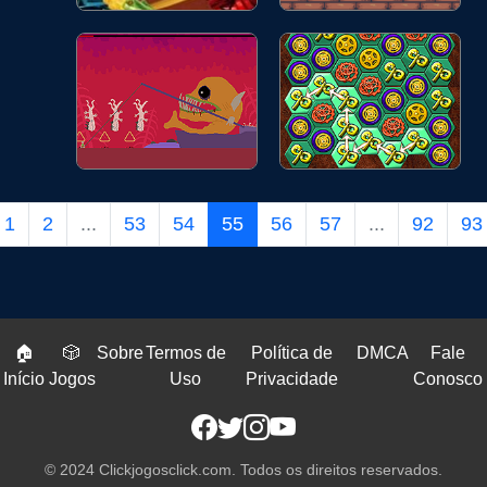
1
2
...
53
54
55
56
57
...
92
93
🏠
🎲
Sobre
Termos de
Política de
DMCA
Fale
Início
Jogos
Uso
Privacidade
Conosco
© 2024 Clickjogosclick.com. Todos os direitos reservados.