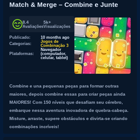
Match & Merge – Combine e Junte
8.4
5k+
Avaliações
Visualizações
Publicado:
10 months ago
Jogos de
Categorias:
Combinação 3
Navegador
Plataformas:
(computador,
celular, tablet)
Combine e una pequenas peças para formar outras
maiores, depois combine essas para criar peças ainda
MAIORES! Com 150 níveis que desafiam seu cérebro,
embarque nessa aventura inovadora de quebra-cabeça.
Misture, arraste, supere obstáculos e divirta-se criando
combinações incríveis!