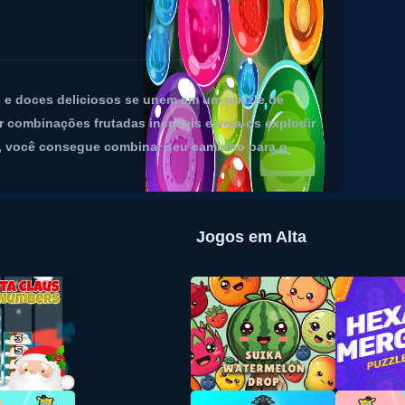
s e doces deliciosos se unem em um puzzle de
 combinações frutadas incríveis e veja-os explodir
os, você consegue combinar seu caminho para o
Jogos em Alta