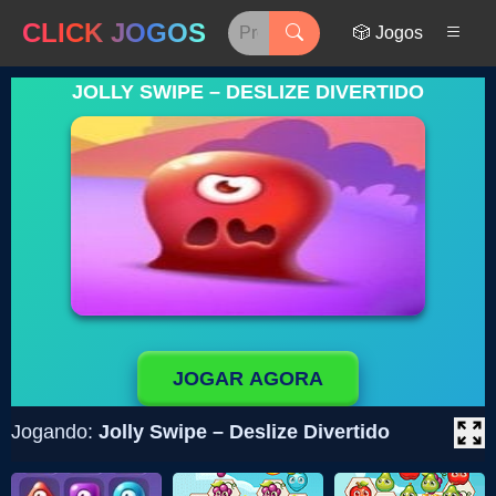
CLICK JOGOS
🎲 Jogos
JOLLY SWIPE – DESLIZE DIVERTIDO
JOGAR AGORA
Jogando:
Jolly Swipe – Deslize Divertido