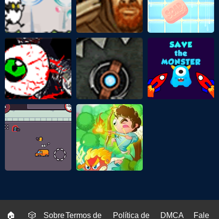
🏠
🎲
Sobre
Termos de
Política de
DMCA
Fale