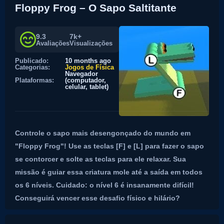
Floppy Frog – O Sapo Saltitante
9.3
7k+
Avaliações
Visualizações
Publicado:
10 months ago
Categorias:
Jogos de Física
Navegador
Plataformas:
(computador,
celular, tablet)
Controle o sapo mais desengonçado do mundo em
"Floppy Frog"! Use as teclas [F] e [L] para fazer o sapo
se contorcer e solte as teclas para ele relaxar. Sua
missão é guiar essa criatura mole até a saída em todos
os 6 níveis. Cuidado: o nível 6 é insanamente difícil!
Conseguirá vencer esse desafio físico e hilário?