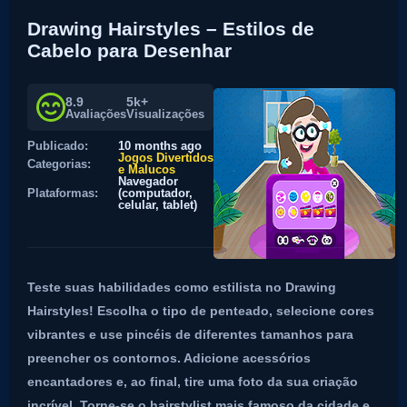
Drawing Hairstyles – Estilos de
Cabelo para Desenhar
8.9
5k+
Avaliações
Visualizações
Publicado:
10 months ago
Jogos Divertidos
Categorias:
e Malucos
Navegador
Plataformas:
(computador,
celular, tablet)
Teste suas habilidades como estilista no Drawing
Hairstyles! Escolha o tipo de penteado, selecione cores
vibrantes e use pincéis de diferentes tamanhos para
preencher os contornos. Adicione acessórios
encantadores e, ao final, tire uma foto da sua criação
incrível. Torne-se o hairstylist mais famoso da cidade e