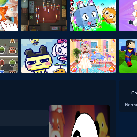
Co
Nenh