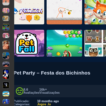
Pet Party – Festa dos Bichinhos
8.6
16k+
Avaliações
Visualizações
Publicado:
10 months ago
Categorias:
Jogos .Io