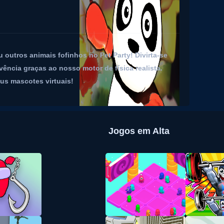
outros animais fofinhos no Pet Party! Divirta-se
ncia graças ao nosso motor de física realista.
eus mascotes virtuais!
Jogos em Alta