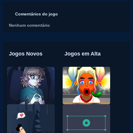
Comentários do jogo
Nenhum comentário
Jogos Novos
Jogos em Alta