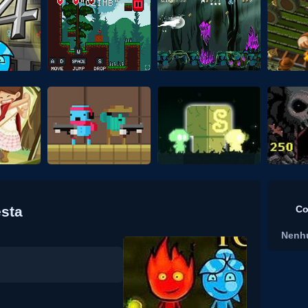
esta
Co
Nenh