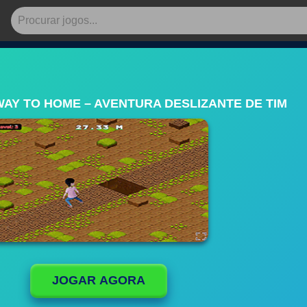
 WAY TO HOME – AVENTURA DESLIZANTE DE TIM
JOGAR AGORA