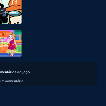
mentários do jogo
um comentário