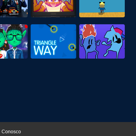
e Conosco