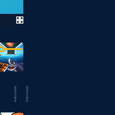
PUBLICIDADE
PUBLICIDADE