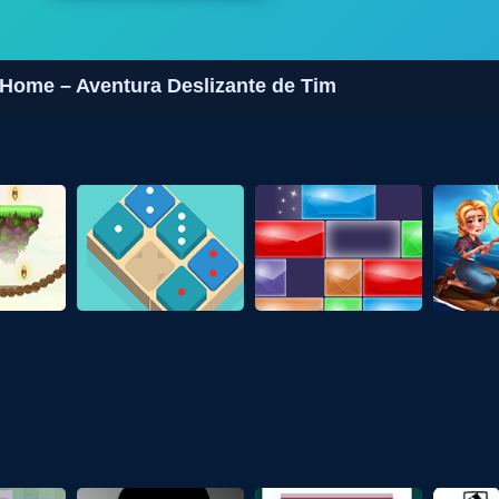
 Home – Aventura Deslizante de Tim