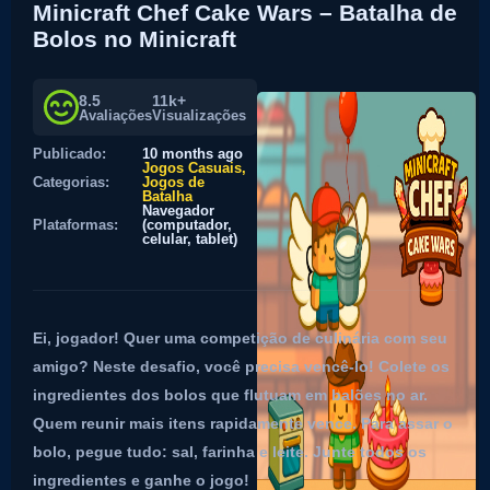
Minicraft Chef Cake Wars – Batalha de
Bolos no Minicraft
8.5
11k+
Avaliações
Visualizações
Publicado:
10 months ago
Jogos Casuais
Categorias:
Jogos de
Batalha
Navegador
Plataformas:
(computador,
celular, tablet)
Ei, jogador! Quer uma competição de culinária com seu
amigo? Neste desafio, você precisa vencê-lo! Colete os
ingredientes dos bolos que flutuam em balões no ar.
Quem reunir mais itens rapidamente vence. Para assar o
bolo, pegue tudo: sal, farinha e leite. Junte todos os
ingredientes e ganhe o jogo!