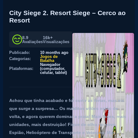
City Siege 2. Resort Siege – Cerco ao
Resort
8.9
16k+
Avaliações
Visualizações
Publicado:
10 months ago
Jogos de
Categorias:
Batalha
Navegador
Plataformas:
(computador,
celular, tablet)
Achou que tinha acabado e foi curtir as férias, mas eis
que surge a surpresa… Os malditos vilões estão de
volta, e agora querem dominar a praia! Mais fases, mais
unidades, mais destruição! Fique de olho no novo
Espião, Helicóptero de Transporte e Veterano. Mas