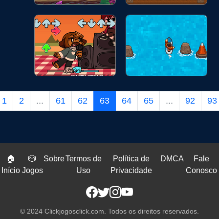
1
2
...
61
62
63
64
65
...
92
93
🏠
🎲
Sobre
Termos de
Política de
DMCA
Fale
Início
Jogos
Uso
Privacidade
Conosco
© 2024 Clickjogosclick.com. Todos os direitos reservados.