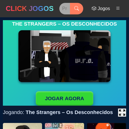
CLICK JOGOS
🎲 Jogos
THE STRANGERS – OS DESCONHECIDOS
JOGAR AGORA
Jogando:
The Strangers – Os Desconhecidos