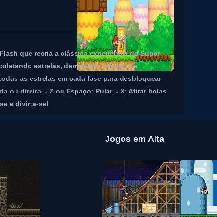
Flash que recria a clássica experiência do Super
 coletando estrelas, derrotando inimigos e
 todas as estrelas em cada fase para desbloquear
 ou direita. - Z ou Espaço: Pular. - X: Atirar bolas
e e divirta-se!
Jogos em Alta