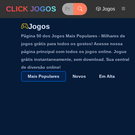
CLICK JOGOS
🎲 Jogos
Jogos
Página 50 dos Jogos Mais Populares - Milhares de
jogos grátis para todos os gostos! Acesse nossa
página principal com todos os jogos online. Jogue
grátis instantaneamente, sem download. Sua central
de diversão online!
Mais Populares
Novos
Em Alta