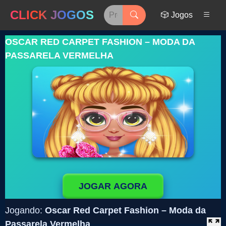
CLICK JOGOS
🎲 Jogos
OSCAR RED CARPET FASHION – MODA DA
PASSARELA VERMELHA
JOGAR AGORA
Jogando:
Oscar Red Carpet Fashion – Moda da
Passarela Vermelha