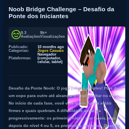
Noob Bridge Challenge – Desafio da
Ponte dos Iniciantes
9.3
9k+
Avaliações
Visualizações
Publicado:
10 months ago
Categorias:
Jogos Casuais
Navegador
Plataformas:
(computador,
celular, tablet)
Desafio da Ponte Noob: O jogo (não) é simples! Pule de
um copo para outro até alcançar o final e saltar no chão.
No início de cada fase, você verá quais copos estão
firmes e quais quebram. A dificuldade aumenta
progressivamente: os primeiros níveis são fáceis, mas
depois do nível 4 ou 5, os problemas começam. Quantas