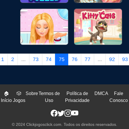
1
2
...
73
74
75
76
77
...
92
93
🏠
🎲
Sobre
Termos de
Política de
DMCA
Fale
Início
Jogos
Uso
Privacidade
Conosco
© 2024 Clickjogosclick.com. Todos os direitos reservados.