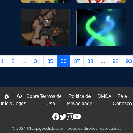
1
2
...
34
35
36
37
38
...
92
93
🏠
🎲
Sobre
Termos de
Política de
DMCA
Fale
Início
Jogos
Uso
Privacidade
Conosco
© 2024 Clickjogosclick.com. Todos os direitos reservados.