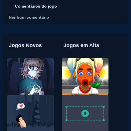
Comentários do jogo
Nenhum comentário
Jogos Novos
Jogos em Alta