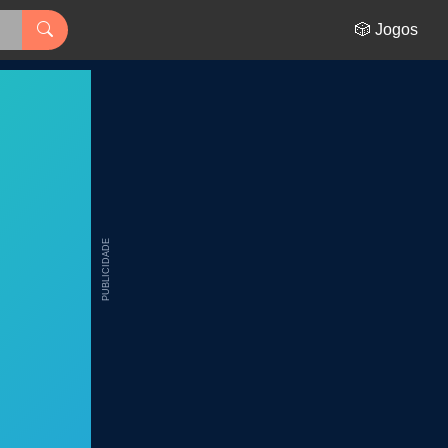
🎲 Jogos
PUBLICIDADE