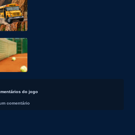
mentários do jogo
um comentário