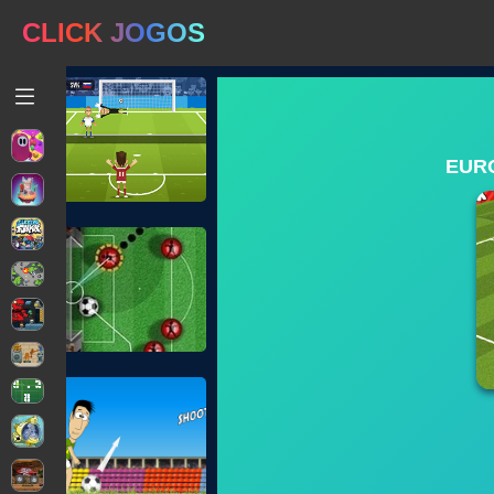
CLICK JOGOS
EUR