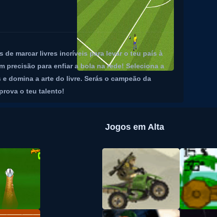
de marcar livres incríveis para levar o teu país à
om precisão para enfiar a bola na rede! Seleciona a
s e domina a arte do livre. Serás o campeão da
rova o teu talento!
Jogos em Alta