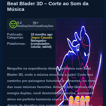
Beat Blader 3D – Corte ao Som da
Música
9.2
5k+
Avaliações
Visualizações
Publicado:
10 months ago
Categorias:
Jogos Casuais
Navegador
Plataformas:
(computador,
celular, tablet)
Mergulhe na experiência rítmica definitiva com Beat
Blader 3D, onde a música encontra a ação! Corte seu
caminho por paisagens futuristas e vibrantes, no ritmo
das suas músicas favoritas. Armado com lâminas de
energia duplas, você destruirá obstáculos, acertando
alvos em perfeita harmonia com a batida, enquanto
desvia de desafios que surgem sincronizados com a